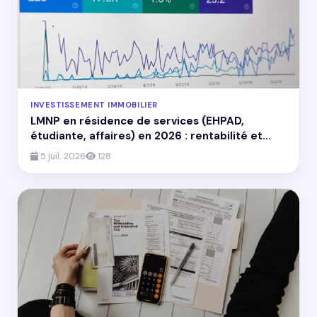
INVESTISSEMENT IMMOBILIER
LMNP en résidence de services (EHPAD,
étudiante, affaires) en 2026 : rentabilité et
risques réels
5 juil. 2026
128