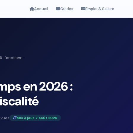
Accueil
Guides
Emploi & Salaire
: fonctionn...
ps en 2026 :
scalité
 vues
Mis à jour 7 août 2026