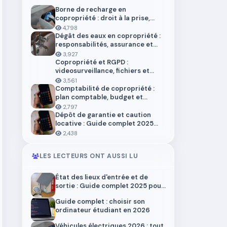
Borne de recharge en
copropriété : droit à la prise,
installation et aides en 2026
4,798
Dégât des eaux en copropriété :
responsabilités, assurance et
démarches
3,927
Copropriété et RGPD :
videosurveillance, fichiers et
donnees personnelles
3,561
Comptabilité de copropriété :
plan comptable, budget et
trésorerie 2026
2,797
Dépôt de garantie et caution
locative : Guide complet 2025
pour locataires et propriétaires
2,438
LES LECTEURS ONT AUSSI LU
État des lieux d'entrée et de
sortie : Guide complet 2025 pour
locataires et propriétaires
Guide complet : choisir son
ordinateur étudiant en 2026
Véhicules électriques 2026 : tout