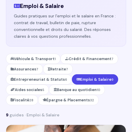
Emploi & Salaire
Guides pratiques sur l’emploi et le salaire en France :
contrat de travail, bulletin de paie, rupture
conventionnelle et droits du salarié. Des réponses
claires à vos questions professionnelles.
Véhicule & Transport
Crédit & Financement
1
7
Assurances
Retraite
7
7
Entrepreneuriat & Statuts
Emploi & Salaire
6
9
Aides sociales
Banque au quotidien
5
10
Fiscalité
Épargne & Placements
28
32
9
guides · Emploi & Salaire