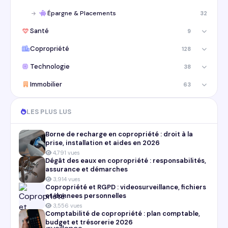
Épargne & Placements
32
Santé
9
Copropriété
128
Technologie
38
Immobilier
63
LES PLUS LUS
Borne de recharge en copropriété : droit à la
prise, installation et aides en 2026
4,791 vues
Dégât des eaux en copropriété : responsabilités,
assurance et démarches
3,914 vues
Copropriété et RGPD : videosurveillance, fichiers
et donnees personnelles
3,556 vues
Comptabilité de copropriété : plan comptable,
budget et trésorerie 2026