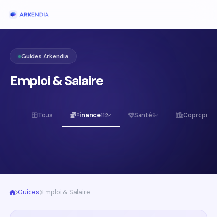
Guides Arkendia
Emploi & Salaire
Tous
Finance
Santé
Copropriét
112
9
Guides
Emploi & Salaire