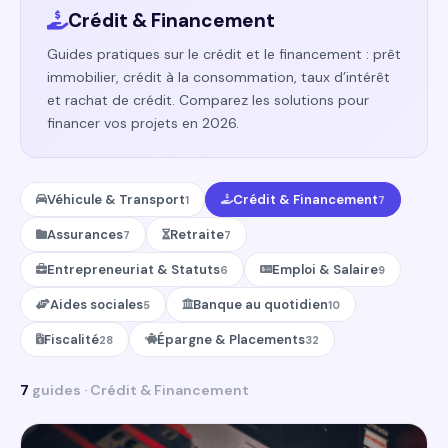
Crédit & Financement
Guides pratiques sur le crédit et le financement : prêt
immobilier, crédit à la consommation, taux d’intérêt
et rachat de crédit. Comparez les solutions pour
financer vos projets en 2026.
Véhicule & Transport
Crédit & Financement
1
7
Assurances
Retraite
7
7
Entrepreneuriat & Statuts
Emploi & Salaire
6
9
Aides sociales
Banque au quotidien
5
10
Fiscalité
Épargne & Placements
28
32
7
guides · Crédit & Financement