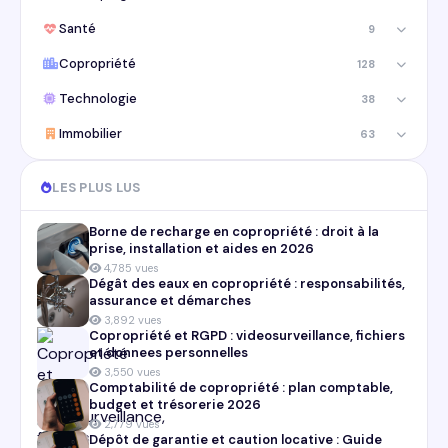
Santé
9
Copropriété
128
Technologie
38
Immobilier
63
LES PLUS LUS
Borne de recharge en copropriété : droit à la
prise, installation et aides en 2026
4,785 vues
Dégât des eaux en copropriété : responsabilités,
assurance et démarches
3,892 vues
Copropriété et RGPD : videosurveillance, fichiers
et donnees personnelles
3,550 vues
Comptabilité de copropriété : plan comptable,
budget et trésorerie 2026
2,779 vues
Dépôt de garantie et caution locative : Guide