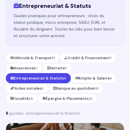
Entrepreneuriat & Statuts
Guides pratiques pour entrepreneurs : choix du
statut juridique, micro entreprise, SASU, EURL et
fiscalité du dirigeant. Toutes les clés pour bien lancer
et structurer votre activité.
Véhicule & Transport
Crédit & Financement
1
7
Assurances
Retraite
7
7
Entrepreneuriat & Statuts
Emploi & Salaire
6
9
Aides sociales
Banque au quotidien
5
10
Fiscalité
Épargne & Placements
28
32
6
guides · Entrepreneuriat & Statuts