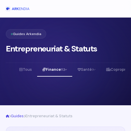
Guides Arkendia
Entrepreneuriat & Statuts
Tous
Finance
Santé
Copropriét
112
9
Guides
Entrepreneuriat & Statuts