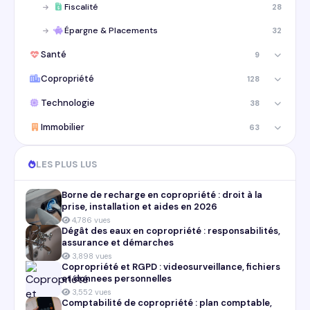
Fiscalité
28
Épargne & Placements
32
Santé
9
Copropriété
128
Technologie
38
Immobilier
63
LES PLUS LUS
Borne de recharge en copropriété : droit à la
prise, installation et aides en 2026
4,786 vues
Dégât des eaux en copropriété : responsabilités,
assurance et démarches
3,898 vues
Copropriété et RGPD : videosurveillance, fichiers
et donnees personnelles
3,552 vues
Comptabilité de copropriété : plan comptable,