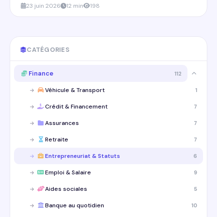
23 juin 2026
12 min
198
CATÉGORIES
Finance
112
Véhicule & Transport
1
Crédit & Financement
7
Assurances
7
Retraite
7
Entrepreneuriat & Statuts
6
Emploi & Salaire
9
Aides sociales
5
Banque au quotidien
10