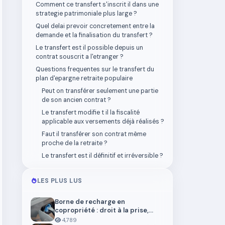
Comment ce transfert s'inscrit il dans une
strategie patrimoniale plus large ?
Quel delai prevoir concretement entre la
demande et la finalisation du transfert ?
Le transfert est il possible depuis un
contrat souscrit a l'etranger ?
Questions frequentes sur le transfert du
plan d'epargne retraite populaire
Peut on transférer seulement une partie
de son ancien contrat ?
Le transfert modifie t il la fiscalité
applicable aux versements déjà réalisés ?
Faut il transférer son contrat même
proche de la retraite ?
Le transfert est il définitif et irréversible ?
LES PLUS LUS
Borne de recharge en
copropriété : droit à la prise,
installation et aides en 2026
4,789