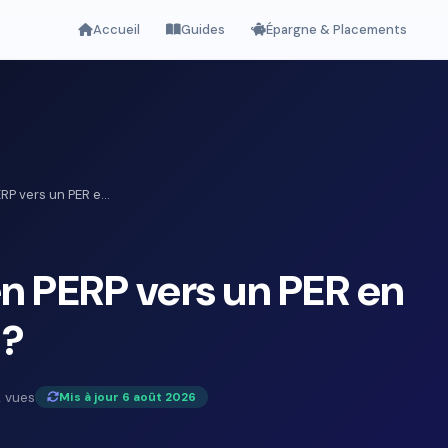
Accueil
Guides
Épargne & Placements
RP vers un PER e...
en PERP vers un PER en
 ?
 vues
Mis à jour 6 août 2026