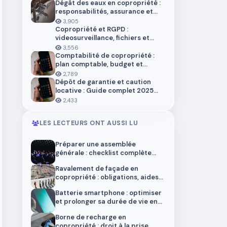
Dégât des eaux en copropriété :
responsabilités, assurance et
démarches
3,905
Copropriété et RGPD :
videosurveillance, fichiers et
donnees personnelles
3,556
Comptabilité de copropriété :
plan comptable, budget et
trésorerie 2026
2,789
Dépôt de garantie et caution
locative : Guide complet 2025
pour locataires et propriétaires
2,433
LES LECTEURS ONT AUSSI LU
Préparer une assemblée
générale : checklist complète
2025
Ravalement de façade en
copropriété : obligations, aides
et procédures 2025
Batterie smartphone : optimiser
et prolonger sa durée de vie en
2025
Borne de recharge en
copropriété : droit à la prise,