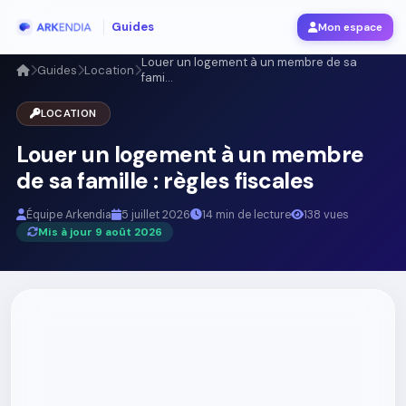
Guides
Mon espace
Louer un logement à un membre de sa
Guides
Location
fami...
LOCATION
Louer un logement à un membre
de sa famille : règles fiscales
Équipe Arkendia
5 juillet 2026
14 min de lecture
138 vues
Mis à jour 9 août 2026