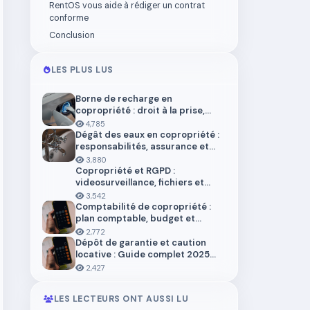
RentOS vous aide à rédiger un contrat
conforme
Conclusion
LES PLUS LUS
Borne de recharge en
copropriété : droit à la prise,
installation et aides en 2026
4,785
Dégât des eaux en copropriété :
responsabilités, assurance et
démarches
3,880
Copropriété et RGPD :
videosurveillance, fichiers et
donnees personnelles
3,542
Comptabilité de copropriété :
plan comptable, budget et
trésorerie 2026
2,772
Dépôt de garantie et caution
locative : Guide complet 2025
pour locataires et propriétaires
2,427
LES LECTEURS ONT AUSSI LU