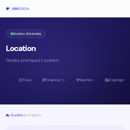
Guides Arkendia
Location
Guides pratiques Location
Tous
Finance
Santé
Copropriét
112
9
Guides
Location