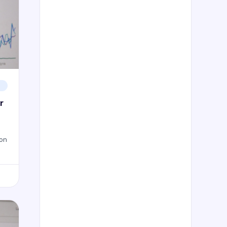
r
son