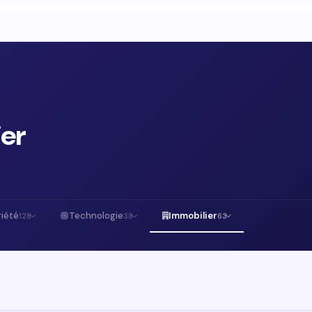
ier
iété
Technologie
Immobilier
128
38
63