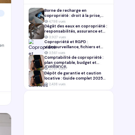
Borne de recharge en
copropriété : droit à la prise,
installation et aides en 2026
4,798 vues
Dégât des eaux en copropriété :
responsabilités, assurance et
démarches
3,927 vues
Copropriété et RGPD :
 en
videosurveillance, fichiers et
donnees personnelles
3,561 vues
Comptabilité de copropriété :
plan comptable, budget et
trésorerie 2026
2,797 vues
Dépôt de garantie et caution
locative : Guide complet 2025
pour locataires et propriétaires
2,438 vues