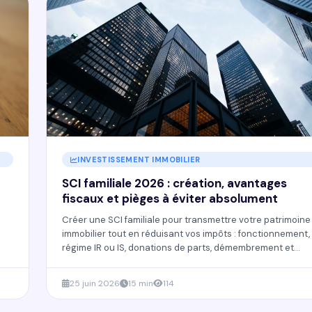
INVESTISSEMENT IMMOBILIER
SCI familiale 2026 : création, avantages
fiscaux et pièges à éviter absolument
e
Créer une SCI familiale pour transmettre votre patrimoine
s
immobilier tout en réduisant vos impôts : fonctionnement,
régime IR ou IS, donations de parts, démembrement et
erreurs à ne pas commettre. Le guide complet 2026.
25 juin 2026
15 min
114