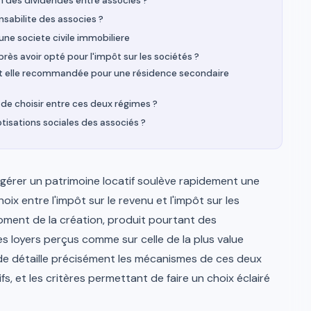
ion des dividendes entre associes ?
onsabilite des associes ?
une societe civile immobiliere
près avoir opté pour l'impôt sur les sociétés ?
 est elle recommandée pour une résidence secondaire
 de choisir entre ces deux régimes ?
cotisations sociales des associés ?
r gérer un patrimoine locatif soulève rapidement une
oix entre l'impôt sur le revenu et l'impôt sur les
oment de la création, produit pourtant des
es loyers perçus comme sur celle de la plus value
uide détaille précisément les mécanismes de ces deux
s, et les critères permettant de faire un choix éclairé