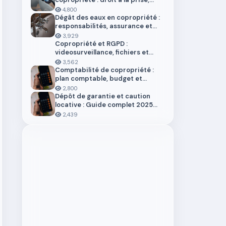
installation et aides en 2026
4,800
Dégât des eaux en copropriété :
responsabilités, assurance et
démarches
3,929
Copropriété et RGPD :
videosurveillance, fichiers et
donnees personnelles
3,562
Comptabilité de copropriété :
plan comptable, budget et
trésorerie 2026
2,800
Dépôt de garantie et caution
locative : Guide complet 2025
pour locataires et propriétaires
2,439