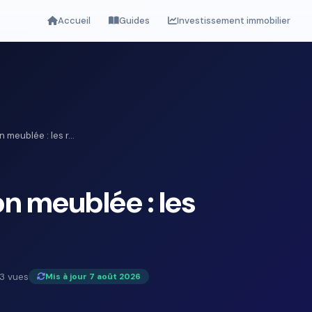
Accueil
Guides
Investissement immobilier
n meublée : les r...
ion meublée : les
3 vues
Mis à jour 7 août 2026