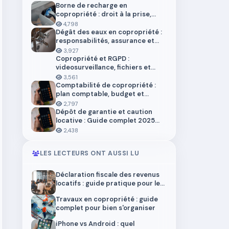
Borne de recharge en
copropriété : droit à la prise,
installation et aides en 2026
4,798
Dégât des eaux en copropriété :
responsabilités, assurance et
démarches
3,927
Copropriété et RGPD :
videosurveillance, fichiers et
donnees personnelles
3,561
Comptabilité de copropriété :
plan comptable, budget et
trésorerie 2026
2,797
Dépôt de garantie et caution
locative : Guide complet 2025
pour locataires et propriétaires
2,438
LES LECTEURS ONT AUSSI LU
Déclaration fiscale des revenus
locatifs : guide pratique pour les
bailleurs
Travaux en copropriété : guide
complet pour bien s'organiser
iPhone vs Android : quel