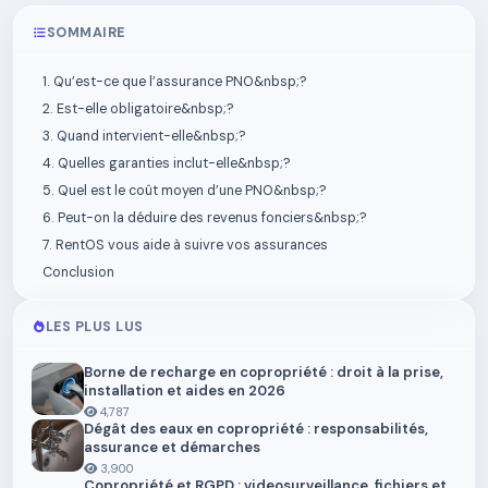
SOMMAIRE
1. Qu’est-ce que l’assurance PNO&nbsp;?
2. Est-elle obligatoire&nbsp;?
3. Quand intervient-elle&nbsp;?
4. Quelles garanties inclut-elle&nbsp;?
5. Quel est le coût moyen d’une PNO&nbsp;?
6. Peut-on la déduire des revenus fonciers&nbsp;?
7. RentOS vous aide à suivre vos assurances
Conclusion
LES PLUS LUS
Borne de recharge en copropriété : droit à la prise,
installation et aides en 2026
4,787
Dégât des eaux en copropriété : responsabilités,
assurance et démarches
3,900
Copropriété et RGPD : videosurveillance, fichiers et