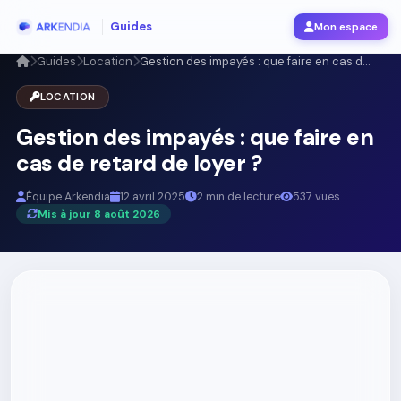
Guides
Mon espace
Guides
Location
Gestion des impayés : que faire en cas d...
LOCATION
Gestion des impayés : que faire en
cas de retard de loyer ?
Équipe Arkendia
12 avril 2025
2 min de lecture
537 vues
Mis à jour 8 août 2026