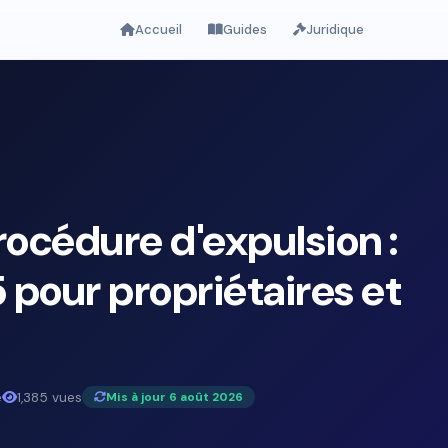
Accueil
Guides
Juridique
rocédure d'expulsion :
pour propriétaires et
e
1,385 vues
Mis à jour 6 août 2026