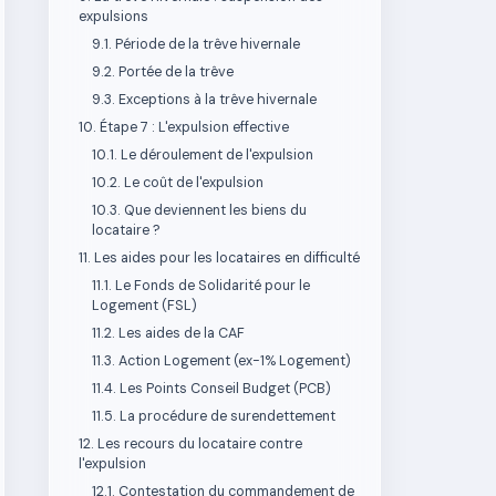
expulsions
9.1. Période de la trêve hivernale
9.2. Portée de la trêve
9.3. Exceptions à la trêve hivernale
10. Étape 7 : L'expulsion effective
10.1. Le déroulement de l'expulsion
10.2. Le coût de l'expulsion
10.3. Que deviennent les biens du
locataire ?
11. Les aides pour les locataires en difficulté
11.1. Le Fonds de Solidarité pour le
Logement (FSL)
11.2. Les aides de la CAF
11.3. Action Logement (ex-1% Logement)
11.4. Les Points Conseil Budget (PCB)
11.5. La procédure de surendettement
12. Les recours du locataire contre
l'expulsion
12.1. Contestation du commandement de