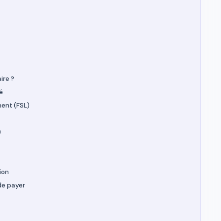
ire ?
té
ment (FSL)
)
ion
de payer