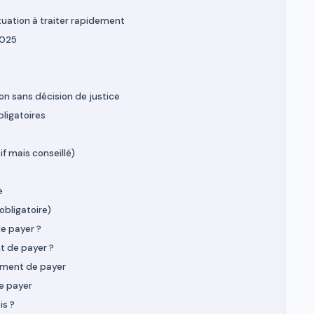
ituation à traiter rapidement
2025
ion sans décision de justice
bligatoires
if mais conseillé)
e
bligatoire)
e payer ?
t de payer ?
ement de payer
e payer
is ?