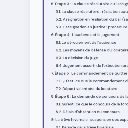
5. Étape 3 : La clause résolutoire ou l'assi
5.1. La clause résolutoire : résiliation a
5.2. Assignation en résiliation du bail (s
5.3. L'assignation en justice : procédure
6. Étape 4 : L'audience et le jugement
6.1. Le déroulement de l'audience
6.2. Les moyens de défense du locatair
6.3. La décision du juge
6.4. Jugement assorti de l'exécution pro
7. Étape 5 : Le commandement de quitter l
7.1. Qu'est-ce que le commandement de 
7.2. Départ volontaire du locataire
8. Étape 6 : La demande de concours de l
8.1. Qu'est-ce que le concours de la for
8.2. Délais d'obtention du concours
9. La trêve hivernale : suspension des exp
9.1. Période de la trêve hivernale