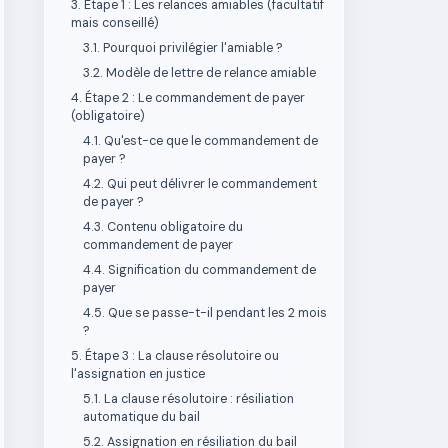
3. Étape 1 : Les relances amiables (facultatif
mais conseillé)
3.1. Pourquoi privilégier l'amiable ?
3.2. Modèle de lettre de relance amiable
4. Étape 2 : Le commandement de payer
(obligatoire)
4.1. Qu'est-ce que le commandement de
payer ?
4.2. Qui peut délivrer le commandement
de payer ?
4.3. Contenu obligatoire du
commandement de payer
4.4. Signification du commandement de
payer
4.5. Que se passe-t-il pendant les 2 mois
?
5. Étape 3 : La clause résolutoire ou
l'assignation en justice
5.1. La clause résolutoire : résiliation
automatique du bail
5.2. Assignation en résiliation du bail