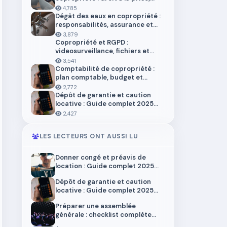
installation et aides en 2026
4,785
Dégât des eaux en copropriété :
responsabilités, assurance et
démarches
3,879
Copropriété et RGPD :
videosurveillance, fichiers et
donnees personnelles
3,541
Comptabilité de copropriété :
plan comptable, budget et
trésorerie 2026
2,772
Dépôt de garantie et caution
locative : Guide complet 2025
pour locataires et propriétaires
2,427
LES LECTEURS ONT AUSSI LU
Donner congé et préavis de
location : Guide complet 2025
pour locataires et propriétaires
Dépôt de garantie et caution
locative : Guide complet 2025
pour locataires et propriétaires
Préparer une assemblée
générale : checklist complète
2025