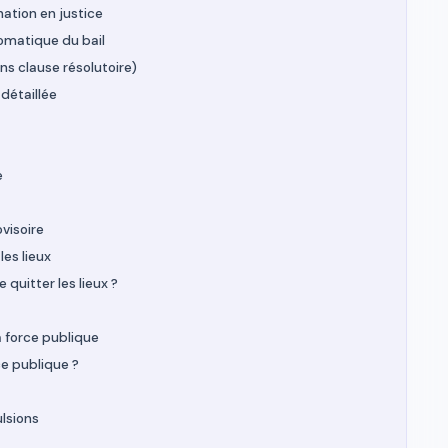
gnation en justice
utomatique du bail
ans clause résolutoire)
 détaillée
e
visoire
es lieux
quitter les lieux ?
a force publique
ce publique ?
ulsions