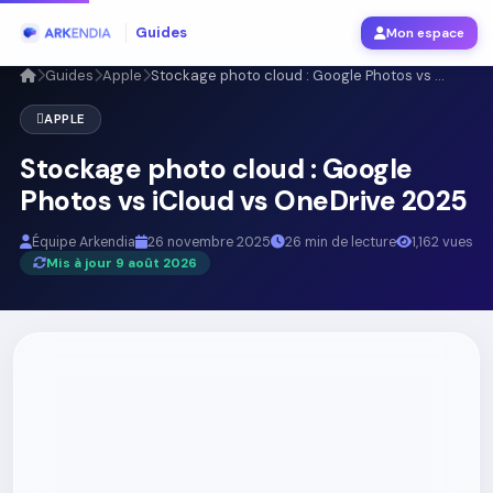
Guides
Mon espace
Guides
Apple
Stockage photo cloud : Google Photos vs ...
APPLE
Stockage photo cloud : Google
Photos vs iCloud vs OneDrive 2025
Équipe Arkendia
26 novembre 2025
26 min de lecture
1,162 vues
Mis à jour 9 août 2026