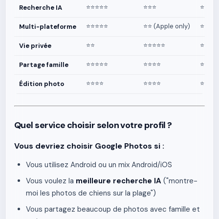
⭐⭐⭐⭐⭐
⭐⭐⭐
⭐⭐
Recherche IA
⭐⭐⭐⭐⭐
⭐⭐ (Apple only)
⭐⭐⭐⭐
Multi-plateforme
⭐⭐
⭐⭐⭐⭐⭐
⭐⭐⭐
Vie privée
⭐⭐⭐⭐⭐
⭐⭐⭐⭐
⭐⭐⭐⭐
Partage famille
⭐⭐⭐⭐
⭐⭐⭐⭐
⭐⭐
Édition photo
Quel service choisir selon votre profil ?
Vous devriez choisir Google Photos si :
Vous utilisez Android ou un mix Android/iOS
Vous voulez la
meilleure recherche IA
("montre-
moi les photos de chiens sur la plage")
Vous partagez beaucoup de photos avec famille et