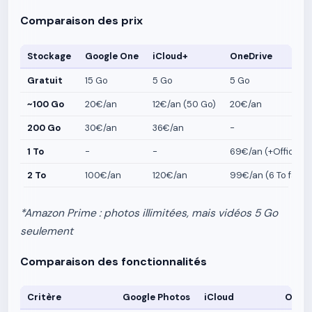
Comparaison des prix
Stockage
Google One
iCloud+
OneDrive
Gratuit
15 Go
5 Go
5 Go
~100 Go
20€/an
12€/an (50 Go)
20€/an
200 Go
30€/an
36€/an
-
1 To
-
-
69€/an (+Office)
2 To
100€/an
120€/an
99€/an (6 To famill
*Amazon Prime : photos illimitées, mais vidéos 5 Go
seulement
Comparaison des fonctionnalités
Critère
Google Photos
iCloud
OneDr