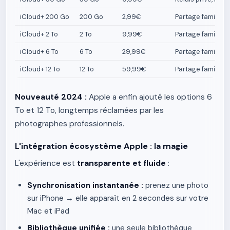
iCloud+ 200 Go
200 Go
2,99€
Partage familial 
iCloud+ 2 To
2 To
9,99€
Partage familial
iCloud+ 6 To
6 To
29,99€
Partage familial
iCloud+ 12 To
12 To
59,99€
Partage familial
Nouveauté 2024 :
Apple a enfin ajouté les options 6
To et 12 To, longtemps réclamées par les
photographes professionnels.
L'intégration écosystème Apple : la magie
L'expérience est
transparente et fluide
:
Synchronisation instantanée :
prenez une photo
sur iPhone → elle apparaît en 2 secondes sur votre
Mac et iPad
Bibliothèque unifiée :
une seule bibliothèque