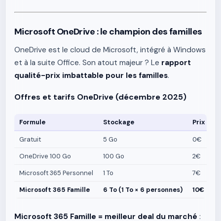
Microsoft OneDrive : le champion des familles
OneDrive est le cloud de Microsoft, intégré à Windows
et à la suite Office. Son atout majeur ? Le
rapport
qualité-prix imbattable pour les familles
.
Offres et tarifs OneDrive (décembre 2025)
Formule
Stockage
Prix men
Gratuit
5 Go
0€
OneDrive 100 Go
100 Go
2€
Microsoft 365 Personnel
1 To
7€
Microsoft 365 Famille
6 To (1 To × 6 personnes)
10€
Microsoft 365 Famille = meilleur deal du marché
: