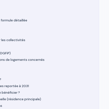
 formule détaillée
les collectivités
 (DGFiP)
lions de logements concernés
?
les reportée à 2031
n bénéficier ?
nelle (résidence principale)
ns