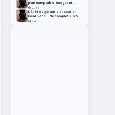
plan comptable, budget et
trésorerie 2026
2,786
Dépôt de garantie et caution
locative : Guide complet 2025
pour locataires et propriétaires
2,431