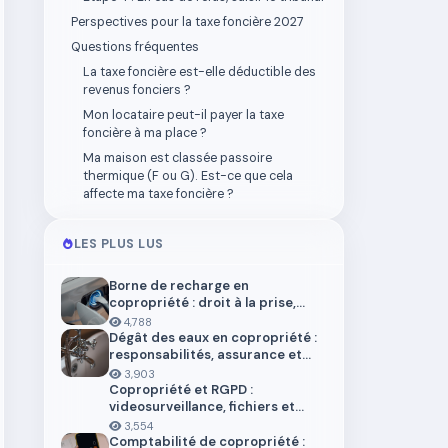
Perspectives pour la taxe foncière 2027
Questions fréquentes
La taxe foncière est-elle déductible des
revenus fonciers ?
Mon locataire peut-il payer la taxe
foncière à ma place ?
Ma maison est classée passoire
thermique (F ou G). Est-ce que cela
affecte ma taxe foncière ?
LES PLUS LUS
Borne de recharge en
copropriété : droit à la prise,
installation et aides en 2026
4,788
Dégât des eaux en copropriété :
responsabilités, assurance et
démarches
3,903
Copropriété et RGPD :
videosurveillance, fichiers et
donnees personnelles
3,554
Comptabilité de copropriété :