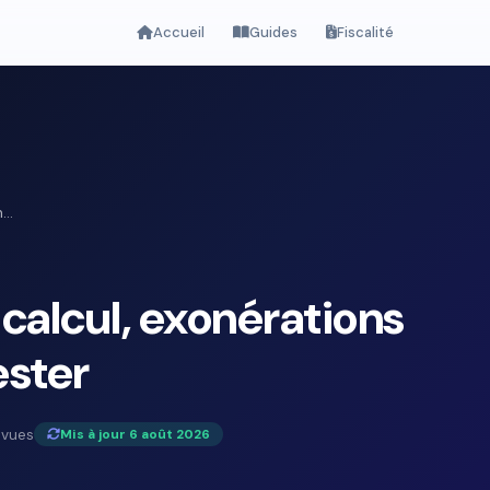
Accueil
Guides
Fiscalité
...
 calcul, exonérations
ester
 vues
Mis à jour 6 août 2026