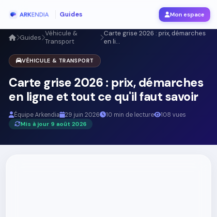
Guides
Mon espace
Véhicule &
Carte grise 2026 : prix, démarches
Guides
Transport
en li...
VÉHICULE & TRANSPORT
Carte grise 2026 : prix, démarches
en ligne et tout ce qu'il faut savoir
Équipe Arkendia
29 juin 2026
10 min de lecture
108 vues
Mis à jour 9 août 2026