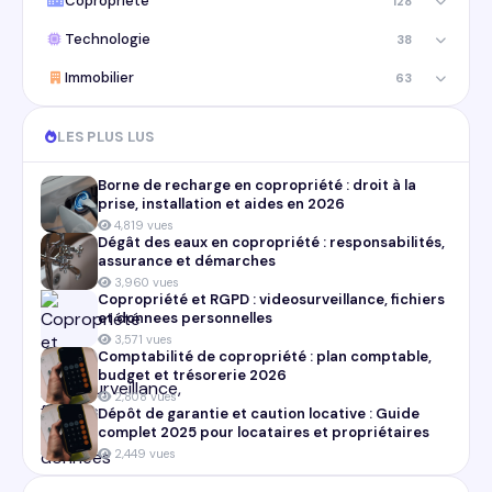
Copropriété
128
Technologie
38
Immobilier
63
LES PLUS LUS
Borne de recharge en copropriété : droit à la
prise, installation et aides en 2026
4,819 vues
Dégât des eaux en copropriété : responsabilités,
assurance et démarches
3,960 vues
Copropriété et RGPD : videosurveillance, fichiers
et donnees personnelles
3,571 vues
Comptabilité de copropriété : plan comptable,
budget et trésorerie 2026
2,808 vues
Dépôt de garantie et caution locative : Guide
complet 2025 pour locataires et propriétaires
2,449 vues