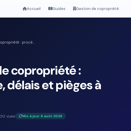
Accueil
Guides
Gestion de copropriété
propriété : procé...
e copropriété :
 délais et pièges à
00 vues
Mis à jour 6 août 2026