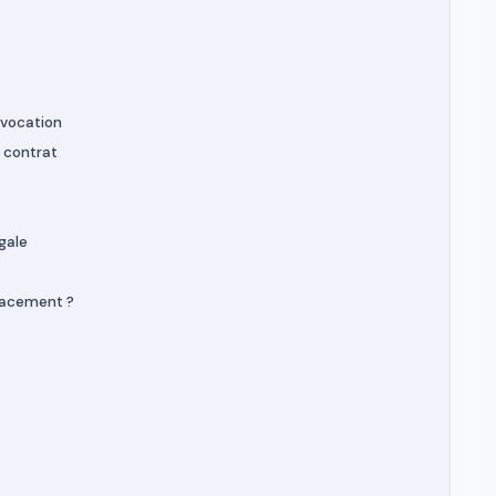
évocation
 contrat
gale
cacement ?