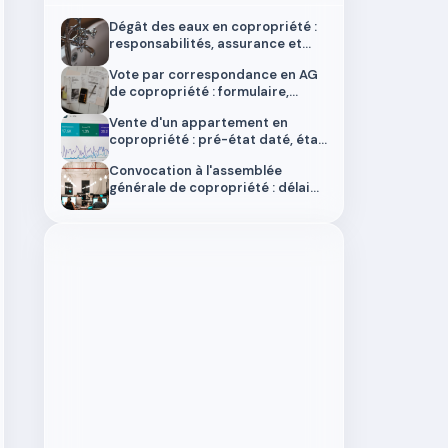
Dégât des eaux en copropriété :
responsabilités, assurance et
démarches
Vote par correspondance en AG
de copropriété : formulaire,
délais et validité en 2026
Vente d'un appartement en
copropriété : pré-état daté, état
daté et rôle du syndic
Convocation à l'assemblée
générale de copropriété : délai
de 21 jours, contenu et envoi
2026