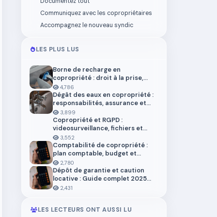
Documentez tout
Communiquez avec les copropriétaires
Accompagnez le nouveau syndic
LES PLUS LUS
Borne de recharge en
copropriété : droit à la prise,
installation et aides en 2026
4,786
Dégât des eaux en copropriété :
responsabilités, assurance et
démarches
3,899
Copropriété et RGPD :
videosurveillance, fichiers et
donnees personnelles
3,552
Comptabilité de copropriété :
plan comptable, budget et
trésorerie 2026
2,780
Dépôt de garantie et caution
locative : Guide complet 2025
pour locataires et propriétaires
2,431
LES LECTEURS ONT AUSSI LU