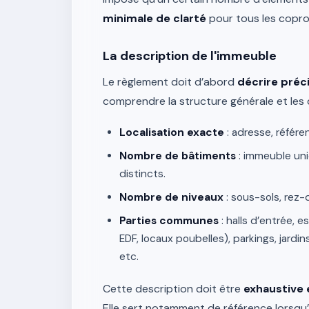
minimale de clarté
pour tous les coprop
La description de l'immeuble
Le règlement doit d’abord
décrire pré
comprendre la structure générale et les 
Localisation exacte
: adresse, référe
Nombre de bâtiments
: immeuble uniq
distincts.
Nombre de niveaux
: sous-sols, rez-
Parties communes
: halls d’entrée, e
EDF, locaux poubelles), parkings, jardin
etc.
Cette description doit être
exhaustive 
Elle sert notamment de référence lorsqu’