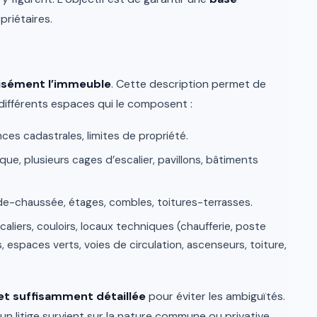
riétaires.
cisément l’immeuble
. Cette description permet de
différents espaces qui le composent :
nces cadastrales, limites de propriété.
ue, plusieurs cages d’escalier, pavillons, bâtiments
de-chaussée, étages, combles, toitures-terrasses.
scaliers, couloirs, locaux techniques (chaufferie, poste
s, espaces verts, voies de circulation, ascenseurs, toiture,
et suffisamment détaillée
pour éviter les ambiguïtés.
un litige survient sur la nature commune ou privative