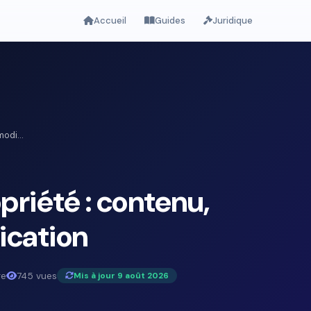
Accueil
Guides
Juridique
odi...
riété : contenu,
ication
re
745 vues
Mis à jour 9 août 2026