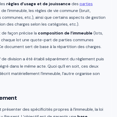
 les
règles d’usage et de jouissance
des
parties
on de l’immeuble, les règles de vie commune (bruit,
ies communes, etc.), ainsi que certains aspects de gestion
on des charges selon les catégories, etc.).
it de façon précise la
composition de l’immeuble
(lots,
à chaque lot une quote-part de parties communes
Ce document sert de base à la répartition des charges.
f de division a été établi séparément du règlement puis
intégré dans le même acte. Quoi qu’il en soit, ces deux
décrit matériellement l’immeuble, l’autre organise son
glement
présenter des spécificités propres à l’immeuble, la loi
 figurent. L’objectif est de garantir une
base