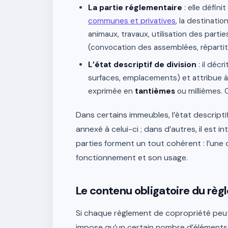
La partie réglementaire
: elle définit
communes et privatives
, la destinati
animaux, travaux, utilisation des part
(convocation des assemblées, répartiti
L’état descriptif de division
: il décr
surfaces, emplacements) et attribue 
exprimée en
tantièmes
ou millièmes. 
Dans certains immeubles, l’état descripti
annexé à celui-ci ; dans d’autres, il est 
parties forment un tout cohérent : l’une 
fonctionnement et son usage.
Le contenu obligatoire du rè
Si chaque règlement de copropriété peut 
impose qu’un certain nombre d’éléments y