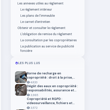
Les annexes utiles au règlement
Le règlement intérieur
Les plans de l'immeuble
Le carnet d'entretien
Obtenir et consulter le règlement
L'obligation de remise du règlement
La consultation par les copropriétaires
La publication au service de publicité
foncière
LES PLUS LUS
Borne de recharge en
copropriété : droit à la prise,
installation et aides en 2026
4,820
Dégât des eaux en copropriété :
responsabilités, assurance et
démarches
3,965
Copropriété et RGPD :
videosurveillance, fichiers et
donnees personnelles
3,572