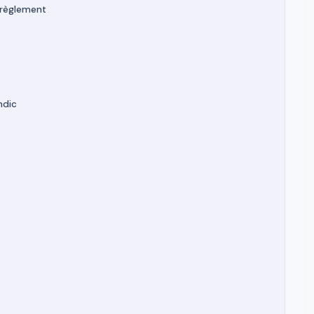
e règlement
ndic