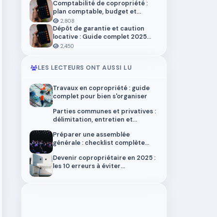
Comptabilité de copropriété :
plan comptable, budget et
trésorerie 2026
2,808
Dépôt de garantie et caution
locative : Guide complet 2025
pour locataires et propriétaires
2,450
LES LECTEURS ONT AUSSI LU
Travaux en copropriété : guide
complet pour bien s'organiser
Parties communes et privatives :
délimitation, entretien et
responsabilités
Préparer une assemblée
générale : checklist complète
2025
Devenir copropriétaire en 2025 :
les 10 erreurs à éviter
absolument