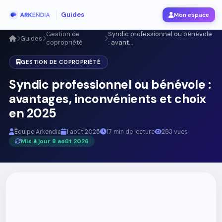
Guides
Mon espace
Gestion de
Syndic professionnel ou bénévole
Guides
copropriété
: avant...
GESTION DE COPROPRIÉTÉ
Syndic professionnel ou bénévole :
avantages, inconvénients et choix
en 2025
Équipe Arkendia
1 août 2025
17 min de lecture
283 vues
Mis à jour 8 août 2026