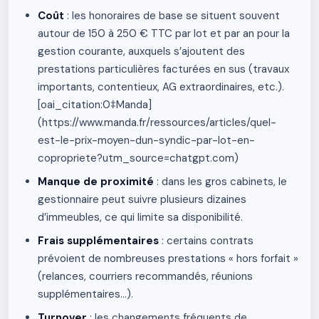
Coût
: les honoraires de base se situent souvent
autour de 150 à 250 € TTC par lot et par an pour la
gestion courante, auxquels s’ajoutent des
prestations particulières facturées en sus (travaux
importants, contentieux, AG extraordinaires, etc.).
[oai_citation:0‡Manda]
(https://www.manda.fr/ressources/articles/quel-
est-le-prix-moyen-dun-syndic-par-lot-en-
copropriete?utm_source=chatgpt.com)
Manque de proximité
: dans les gros cabinets, le
gestionnaire peut suivre plusieurs dizaines
d’immeubles, ce qui limite sa disponibilité.
Frais supplémentaires
: certains contrats
prévoient de nombreuses prestations « hors forfait »
(relances, courriers recommandés, réunions
supplémentaires…).
Turnover
: les changements fréquents de