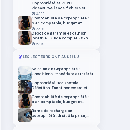
Copropriété et RGPD :
videosurveillance, fichiers et
donnees personnelles
3,550
Comptabilité de copropriété :
plan comptable, budget et
trésorerie 2026
2,779
Dépôt de garantie et caution
locative : Guide complet 2025
pour locataires et propriétaires
2,430
LES LECTEURS ONT AUSSI LU
Scission de Copropriété :
Conditions, Procédure et Intérêt
Copropriété Horizontale :
Définition, Fonctionnement et
Différences
Comptabilité de copropriété :
plan comptable, budget et
trésorerie 2026
Borne de recharge en
copropriété : droit à la prise,
installation et aides en 2026