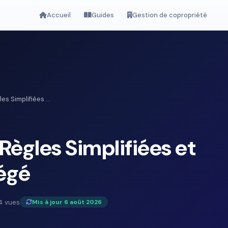
Accueil
Guides
Gestion de copropriété
es Simplifiées ...
 Règles Simplifiées et
égé
4 vues
Mis à jour 6 août 2026