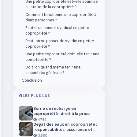
Une petite copropriété est-elle soumise
au statut de la copropriété ?
Comment fonctionne une copropriété à
deux personnes ?
Faut-il un conseil syndical en petite
copropriété ?
Peut-on se passer de syndic en petite
copropriété ?
Une petite copropriété doit-elle tenir une
comptabilité ?
Doit-on quand même tenir une
assemblée générale ?
Conclusion
LES PLUS LUS
Borne de recharge en
copropriété : droit à la prise,
installation et aides en 2026
4,785
Dégât des eaux en copropriété :
responsabilités, assurance et
démarches
3,890