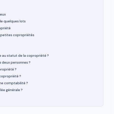
deux
de quelques lots
opriété
s petites copropriétés
 au statut de la copropriété ?
à deux personnes ?
propriété ?
copropriété ?
une comptabilité ?
ée générale ?