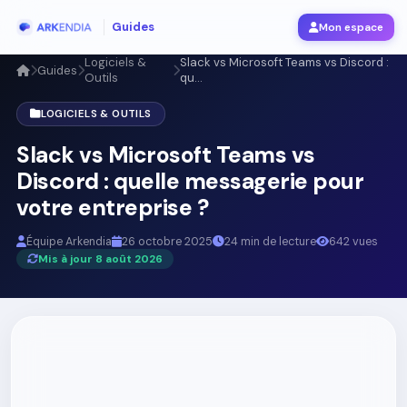
Guides
Mon espace
Logiciels &
Slack vs Microsoft Teams vs Discord :
Guides
Outils
qu...
LOGICIELS & OUTILS
Slack vs Microsoft Teams vs
Discord : quelle messagerie pour
votre entreprise ?
Équipe Arkendia
26 octobre 2025
24 min de lecture
642 vues
Mis à jour 8 août 2026