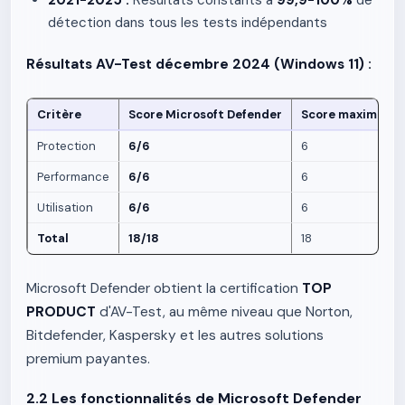
2021-2025 :
Résultats constants à
99,9-100%
de
détection dans tous les tests indépendants
Résultats AV-Test décembre 2024 (Windows 11) :
Critère
Score Microsoft Defender
Score maximum
Protection
6/6
6
Performance
6/6
6
Utilisation
6/6
6
Total
18/18
18
Microsoft Defender obtient la certification
TOP
PRODUCT
d'AV-Test, au même niveau que Norton,
Bitdefender, Kaspersky et les autres solutions
premium payantes.
2.2 Les fonctionnalités de Microsoft Defender