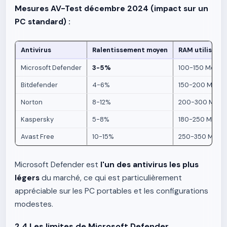
Mesures AV-Test décembre 2024 (impact sur un
PC standard) :
Antivirus
Ralentissement moyen
RAM utilisée
Microsoft Defender
3-5%
100-150 Mo
Bitdefender
4-6%
150-200 Mo
Norton
8-12%
200-300 Mo
Kaspersky
5-8%
180-250 Mo
Avast Free
10-15%
250-350 Mo
Microsoft Defender est
l'un des antivirus les plus
légers
du marché, ce qui est particulièrement
appréciable sur les PC portables et les configurations
modestes.
2.4 Les limites de Microsoft Defender