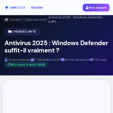
Guides
Mon espace
Antivirus 2025 : Windows Defender
Guides
Cybersécurité
suffit...
CYBERSÉCURITÉ
Antivirus 2025 : Windows Defender
suffit-il vraiment ?
Équipe Arkendia
17 décembre 2025
28 min de lecture
735 vues
Mis à jour 6 août 2026