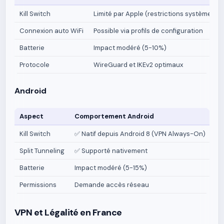
Kill Switch
Limité par Apple (restrictions système)
Connexion auto WiFi
Possible via profils de configuration
Batterie
Impact modéré (5-10%)
Protocole
WireGuard et IKEv2 optimaux
Android
Aspect
Comportement Android
So
Kill Switch
✅ Natif depuis Android 8 (VPN Always-On)
Pa
Split Tunneling
✅ Supporté nativement
Ex
Batterie
Impact modéré (5-15%)
Dé
Permissions
Demande accès réseau
No
VPN et Légalité en France