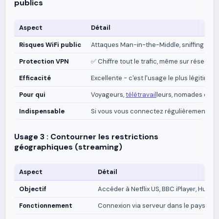
publics
Aspect
Détail
Risques WiFi public
Attaques Man-in-the-Middle, sniffing résea
Protection VPN
✅ Chiffre tout le trafic, même sur réseau
Efficacité
Excellente - c'est l'usage le plus légitime 
Pour qui
Voyageurs,
télétravail
leurs, nomades digit
Indispensable
Si vous vous connectez régulièrement à d
Usage 3 : Contourner les restrictions
géographiques (streaming)
Aspect
Détail
Objectif
Accéder à Netflix US, BBC iPlayer, Hulu, e
Fonctionnement
Connexion via serveur dans le pays cibl