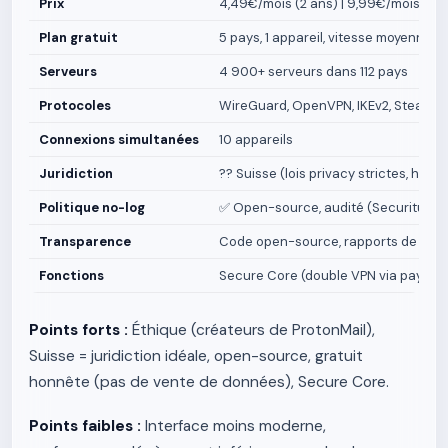
Prix
4,49€/mois (2 ans) | 9,99€/mois (1 mo
Plan gratuit
5 pays, 1 appareil, vitesse moyenne, 
Serveurs
4 900+ serveurs dans 112 pays
Protocoles
WireGuard, OpenVPN, IKEv2, Stealth 
Connexions simultanées
10 appareils
Juridiction
?? Suisse (lois privacy strictes, hors 
Politique no-log
✅ Open-source, audité (Securitum 
Transparence
Code open-source, rapports de tran
Fonctions
Secure Core (double VPN via pays pri
Points forts :
Éthique (créateurs de ProtonMail),
Suisse = juridiction idéale, open-source, gratuit
honnête (pas de vente de données), Secure Core.
Points faibles :
Interface moins moderne,