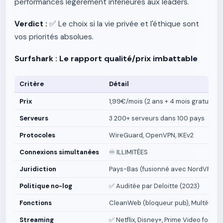
performances légèrement inférieures aux leaders.
Verdict :
✅ Le choix si la vie privée et l'éthique sont
vos priorités absolues.
Surfshark : Le rapport qualité/prix imbattable
Critère
Détail
Prix
1,99€/mois (2 ans + 4 mois gratuits) |
Serveurs
3 200+ serveurs dans 100 pays
Protocoles
WireGuard, OpenVPN, IKEv2
Connexions simultanées
♾️ ILLIMITÉES
Juridiction
Pays-Bas (fusionné avec NordVPN/No
Politique no-log
✅ Auditée par Deloitte (2023)
Fonctions
CleanWeb (bloqueur pub), MultiHop (
Streaming
✅ Netflix, Disney+, Prime Video fonct