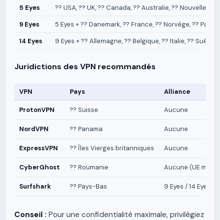
5 Eyes
?? USA, ?? UK, ?? Canada, ?? Australie, ?? Nouvelle-Zé
9 Eyes
5 Eyes + ?? Danemark, ?? France, ?? Norvège, ?? Pays-
14 Eyes
9 Eyes + ?? Allemagne, ?? Belgique, ?? Italie, ?? Suède,
Juridictions des VPN recommandés
VPN
Pays
Alliance
ProtonVPN
?? Suisse
Aucune
NordVPN
?? Panama
Aucune
ExpressVPN
?? Îles Vierges britanniques
Aucune
CyberGhost
?? Roumanie
Aucune (UE mais p
Surfshark
?? Pays-Bas
9 Eyes / 14 Eyes
Conseil :
Pour une confidentialité maximale, privilégiez