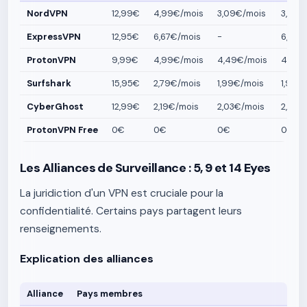
NordVPN
12,99€
4,99€/mois
3,09€/mois
3,09€
ExpressVPN
12,95€
6,67€/mois
-
6,67€ 
ProtonVPN
9,99€
4,99€/mois
4,49€/mois
4,49
Surfshark
15,95€
2,79€/mois
1,99€/mois
1,99€
CyberGhost
12,99€
2,19€/mois
2,03€/mois
2,03€
ProtonVPN Free
0€
0€
0€
0€
Les Alliances de Surveillance : 5, 9 et 14 Eyes
La juridiction d'un VPN est cruciale pour la
confidentialité. Certains pays partagent leurs
renseignements.
Explication des alliances
Alliance
Pays membres