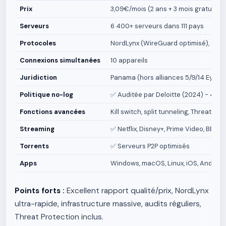
Prix
3,09€/mois (2 ans + 3 mois gratuits) |
Serveurs
6 400+ serveurs dans 111 pays
Protocoles
NordLynx (WireGuard optimisé), Ope
Connexions simultanées
10 appareils
Juridiction
Panama (hors alliances 5/9/14 Eyes)
Politique no-log
✅ Auditée par Deloitte (2024) - 4èm
Fonctions avancées
Kill switch, split tunneling, Threat 
Streaming
✅ Netflix, Disney+, Prime Video, BBC iP
Torrents
✅ Serveurs P2P optimisés
Apps
Windows, macOS, Linux, iOS, Android,
Points forts :
Excellent rapport qualité/prix, NordLynx
ultra-rapide, infrastructure massive, audits réguliers,
Threat Protection inclus.