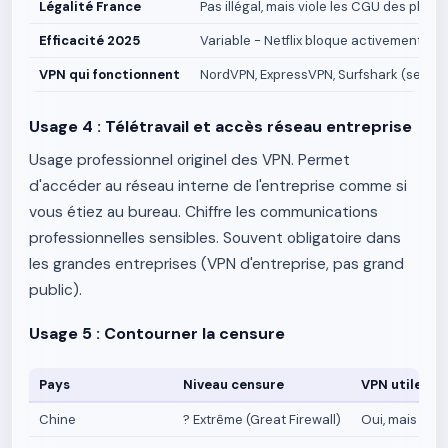
Légalité France
Pas illégal, mais viole les CGU des plate
Efficacité 2025
Variable - Netflix bloque activement le
VPN qui fonctionnent
NordVPN, ExpressVPN, Surfshark (serveu
Usage 4 : Télétravail et accès réseau entreprise
Usage professionnel originel des VPN. Permet
d'accéder au réseau interne de l'entreprise comme si
vous étiez au bureau. Chiffre les communications
professionnelles sensibles. Souvent obligatoire dans
les grandes entreprises (VPN d'entreprise, pas grand
public).
Usage 5 : Contourner la censure
Pays
Niveau censure
VPN utile ?
Chine
? Extrême (Great Firewall)
Oui, mais dét