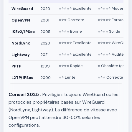
⭐⭐⭐⭐⭐ Excellente
⭐⭐⭐⭐⭐ Moderne
WireGuard
2020
⭐⭐⭐ Correcte
⭐⭐⭐⭐⭐ Éprouvée
OpenVPN
2001
⭐⭐⭐⭐ Bonne
⭐⭐⭐⭐ Solide
IKEv2/IPSec
2005
⭐⭐⭐⭐⭐ Excellente
⭐⭐⭐⭐⭐ WireGuard 
NordLynx
2020
⭐⭐⭐⭐⭐ Excellente
⭐⭐⭐⭐⭐ Audité
Lightway
2021
⭐⭐⭐⭐ Rapide
⭐ Obsolète (craqu
PPTP
1999
⭐⭐ Lente
⭐⭐⭐ Correcte
L2TP/IPSec
2000
Conseil 2025 :
Privilégiez toujours WireGuard ou les
protocoles propriétaires basés sur WireGuard
(NordLynx, Lightway). La différence de vitesse avec
OpenVPN peut atteindre 30-50% selon les
configurations.