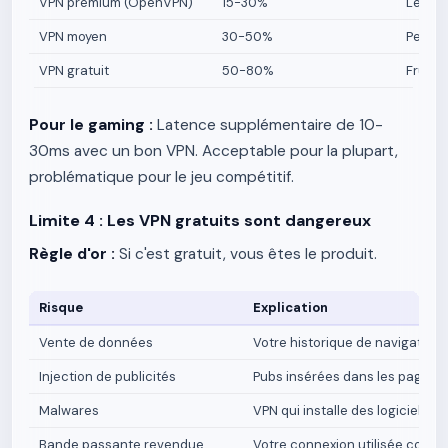
VPN premium (OpenVPN)
15-30%
Léger,
VPN moyen
30-50%
Percep
VPN gratuit
50-80%
Frustr
Pour le gaming :
Latence supplémentaire de 10-
30ms avec un bon VPN. Acceptable pour la plupart,
problématique pour le jeu compétitif.
Limite 4 : Les VPN gratuits sont dangereux
Règle d'or :
Si c'est gratuit, vous êtes le produit.
Risque
Explication
Vente de données
Votre historique de navigatio
Injection de publicités
Pubs insérées dans les pages w
Malwares
VPN qui installe des logiciels e
Bande passante revendue
Votre connexion utilisée comm