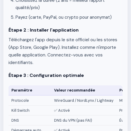
Choisissez la durée (2 ans = meilleur rapport
qualité/prix)
Payez (carte, PayPal, ou crypto pour anonymat)
Étape 2 : Installer l'application
Téléchargez l'app depuis le site officiel ou les stores
(App Store, Google Play). Installez comme n'importe
quelle application. Connectez-vous avec vos
identifiants.
Étape 3 : Configuration optimale
Paramètre
Valeur recommandée
Pourq
Protocole
WireGuard / NordLynx / Lightway
Meille
Kill Switch
✅ Activé
Protec
DNS
DNS du VPN (pas FAI)
Évite 
Démarrage auto
✅ Activé
Protec