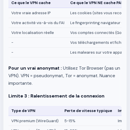
Ce que le VPN cache
Ce que le VPN NE cache PAS
Votre vraie adresse IP
Les cookies (sites vous reconnai
Votre activité vis-à-vis du FAI
Le fingerprinting navigateur (con
Votre localisation réelle
Vos comptes connectés (Google,
-
Vos téléchargements et fichiers 
-
Les malwares sur votre appareil
Pour un vrai anonymat :
Utilisez Tor Browser (pas un
VPN). VPN = pseudonymat, Tor = anonymat. Nuance
importante.
Limite 3 : Ralentissement de la connexion
Type de VPN
Perte de vitesse typique
Impac
VPN premium (WireGuard)
5-15%
Imperc