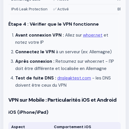
IPv6 Leak Protection
✅ Activé
Bloque
Étape 4 : Vérifier que le VPN fonctionne
Avant connexion VPN :
Allez sur
whoer.net
et
notez votre IP
Connectez le VPN
à un serveur (ex: Allemagne)
Après connexion :
Retournez sur whoer.net - l'IP
doit être différente et localisée en Allemagne
Test de fuite DNS :
dnsleaktest.com
- les DNS
doivent être ceux du VPN
VPN sur Mobile : Particularités iOS et Android
iOS (iPhone/iPad)
Aspect
Comportement iOS