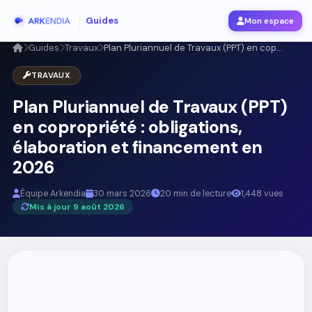
Guides
Mon espace
Guides
Travaux
Plan Pluriannuel de Travaux (PPT) en cop...
TRAVAUX
Plan Pluriannuel de Travaux (PPT)
en copropriété : obligations,
élaboration et financement en
2026
Équipe Arkendia
30 mars 2026
20 min de lecture
1,448 vues
Mis à jour 9 août 2026