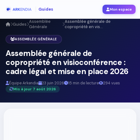
Guides
Mon espace
Assemblée
Assemblée générale de
Guides
Générale
copropriété en vis...
ASSEMBLÉE GÉNÉRALE
Assemblée générale de
copropriété en visioconférence :
cadre légal et mise en place 2026
Équipe Arkendia
23 juin 2026
15 min de lecture
294 vues
Mis à jour 7 août 2026