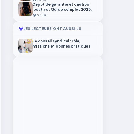
Dépôt de garantie et caution
locative : Guide complet 2025
pour locataires et propriétaires
2,439
LES LECTEURS ONT AUSSI LU
Le conseil syndical : rôle,
missions et bonnes pratiques