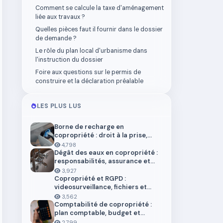
Comment se calcule la taxe d'aménagement
liée aux travaux ?
Quelles pièces faut il fournir dans le dossier
de demande ?
Le rôle du plan local d'urbanisme dans
l'instruction du dossier
Foire aux questions sur le permis de
construire et la déclaration préalable
LES PLUS LUS
Borne de recharge en
copropriété : droit à la prise,
installation et aides en 2026
4,798
Dégât des eaux en copropriété :
responsabilités, assurance et
démarches
3,927
Copropriété et RGPD :
videosurveillance, fichiers et
donnees personnelles
3,562
Comptabilité de copropriété :
plan comptable, budget et
trésorerie 2026
2,799