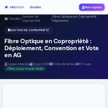
Guides
Mon espace
Gestion de
Fibre Optique en Copropriété :
Guides
copropriété
Déploieme...
GESTION DE COPROPRIÉTÉ
Fibre Optique en Copropriété :
Déploiement, Convention et Vote
en AG
Équipe Arkendia
23 juin 2026
13 min de lecture
172 vues
Mis à jour 9 août 2026