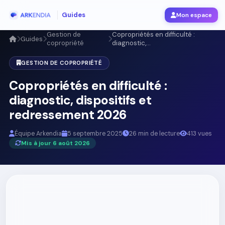
Guides
Mon espace
Gestion de
Copropriétés en difficulté :
Guides
copropriété
diagnostic,...
GESTION DE COPROPRIÉTÉ
Copropriétés en difficulté :
diagnostic, dispositifs et
redressement 2026
Équipe Arkendia
5 septembre 2025
26 min de lecture
413 vues
Mis à jour 6 août 2026