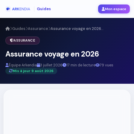
Guides
Mon espace
Guides
Assurance
Assurance voyage en 2026...
ASSURANCE
Assurance voyage en 2026
Équipe Arkendia
3 juillet 2026
17 min de lecture
79 vues
Mis à jour 9 août 2026