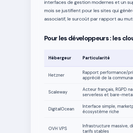
interfaces de gestion modernes et un supp
mois se justifient pour les sites qui génè
associatif, le surcoût par rapport au mutual
Pour les développeurs : les cl
Hébergeur
Particularité
Rapport performance/prix
Hetzner
apprécié de la communa
Acteur français, RGPD nat
Scaleway
serverless et bare-meta
Interface simple, market
DigitalOcean
écosystème riche
Infrastructure massive, d
OVH VPS
tarifs stables