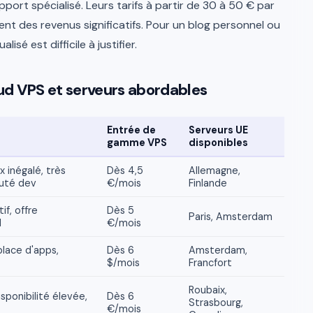
ort spécialisé. Leurs tarifs à partir de 30 à 50 € par
rent des revenus significatifs. Pour un blog personnel ou
isé est difficile à justifier.
oud VPS et serveurs abordables
Entrée de
Serveurs UE
gamme VPS
disponibles
 inégalé, très
Dès 4,5
Allemagne,
uté dev
€/mois
Finlande
if, offre
Dès 5
Paris, Amsterdam
l
€/mois
place d'apps,
Dès 6
Amsterdam,
$/mois
Francfort
Roubaix,
isponibilité élevée,
Dès 6
Strasbourg,
€/mois