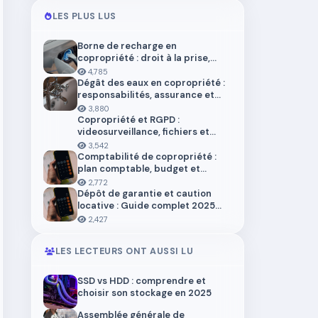
LES PLUS LUS
Borne de recharge en
copropriété : droit à la prise,
installation et aides en 2026
4,785
Dégât des eaux en copropriété :
responsabilités, assurance et
démarches
3,880
Copropriété et RGPD :
videosurveillance, fichiers et
donnees personnelles
3,542
Comptabilité de copropriété :
plan comptable, budget et
trésorerie 2026
2,772
Dépôt de garantie et caution
locative : Guide complet 2025
pour locataires et propriétaires
2,427
LES LECTEURS ONT AUSSI LU
SSD vs HDD : comprendre et
choisir son stockage en 2025
Assemblée générale de