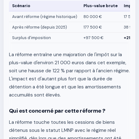
Scénario
Plus-value brute
Impôt t
Avant réforme (régime historique)
80 000 €
17 570 
Après réforme (depuis 2025)
177 500 €
38 983 
Surplus d'imposition
+97 500 €
+21 413
La réforme entraîne une majoration de l'impôt sur la
plus-value d'environ 21 000 euros dans cet exemple,
soit une hausse de 122 % par rapport à l'ancien régime.
L'impact est d'autant plus fort que la durée de
détention a été longue et que les amortissements
accumulés sont élevés.
Qui est concerné par cette réforme ?
La réforme touche toutes les cessions de biens
détenus sous le statut LMNP avec le régime réel
simplifié, dès lors que des amortissements ont été