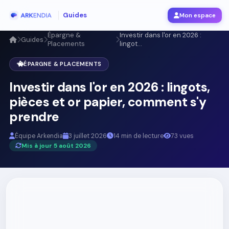
Guides
Mon espace
Épargne &
Investir dans l'or en 2026 :
Guides
Placements
lingot...
ÉPARGNE & PLACEMENTS
Investir dans l'or en 2026 : lingots,
pièces et or papier, comment s'y
prendre
Équipe Arkendia
3 juillet 2026
14 min de lecture
73 vues
Mis à jour 5 août 2026