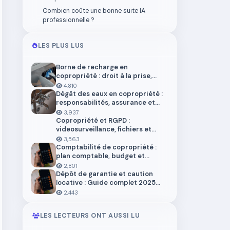
Combien coûte une bonne suite IA
professionnelle ?
LES PLUS LUS
Borne de recharge en
copropriété : droit à la prise,
installation et aides en 2026
4,810
Dégât des eaux en copropriété :
responsabilités, assurance et
démarches
3,937
Copropriété et RGPD :
videosurveillance, fichiers et
donnees personnelles
3,563
Comptabilité de copropriété :
plan comptable, budget et
trésorerie 2026
2,801
Dépôt de garantie et caution
locative : Guide complet 2025
pour locataires et propriétaires
2,443
LES LECTEURS ONT AUSSI LU