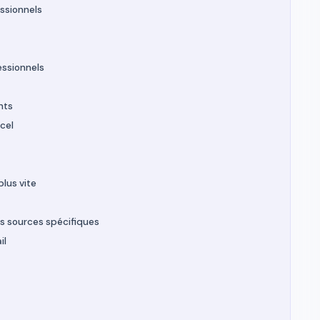
ssionnels
essionnels
nts
cel
lus vite
 sources spécifiques
il