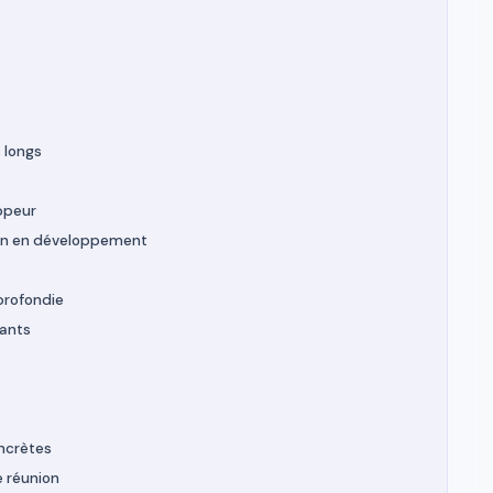
 longs
ppeur
ion en développement
profondie
sants
oncrètes
e réunion