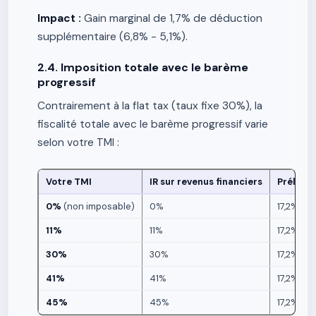
Impact :
Gain marginal de 1,7% de déduction
supplémentaire (6,8% - 5,1%).
2.4. Imposition totale avec le barème
progressif
Contrairement à la flat tax (taux fixe 30%), la
fiscalité totale avec le barème progressif varie
selon votre TMI :
Votre TMI
IR sur revenus financiers
Prélève
0%
(non imposable)
0%
17,2%
11%
11%
17,2%
30%
30%
17,2%
41%
41%
17,2%
45%
45%
17,2%