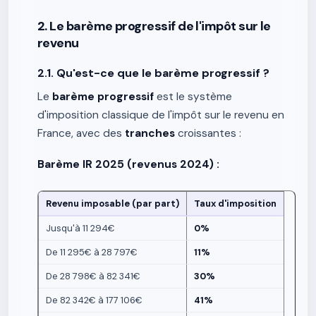
2. Le barème progressif de l'impôt sur le
revenu
2.1. Qu'est-ce que le barème progressif ?
Le
barème progressif
est le système
d'imposition classique de l'impôt sur le revenu en
France, avec des
tranches
croissantes :
Barème IR 2025 (revenus 2024) :
Revenu imposable (par part)
Taux d'imposition
Jusqu'à 11 294€
0%
De 11 295€ à 28 797€
11%
De 28 798€ à 82 341€
30%
De 82 342€ à 177 106€
41%