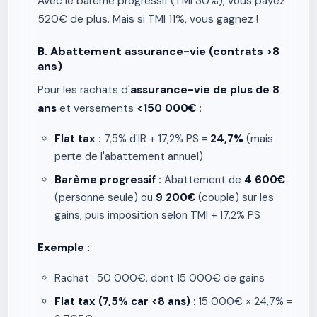
Avec le barème progressif (TMI 30%), vous payez
520€ de plus. Mais si TMI 11%, vous gagnez !
B. Abattement assurance-vie (contrats >8
ans)
Pour les rachats d'
assurance-vie de plus de 8
ans
et versements
<150 000€
:
Flat tax :
7,5% d'IR + 17,2% PS =
24,7%
(mais
perte de l'abattement annuel)
Barème progressif :
Abattement de
4 600€
(personne seule) ou
9 200€
(couple) sur les
gains, puis imposition selon TMI + 17,2% PS
Exemple :
Rachat : 50 000€, dont 15 000€ de gains
Flat tax (7,5% car <8 ans) :
15 000€ × 24,7% =