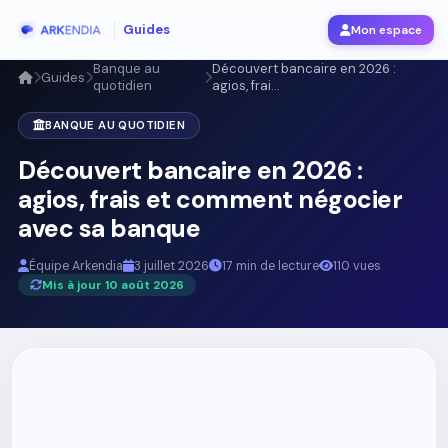
Guides
Mon espace
Banque au
Découvert bancaire en 2026 :
Guides
quotidien
agios, frai...
BANQUE AU QUOTIDIEN
Découvert bancaire en 2026 :
agios, frais et comment négocier
avec sa banque
Équipe Arkendia
3 juillet 2026
17 min de lecture
110 vues
Mis à jour 10 août 2026