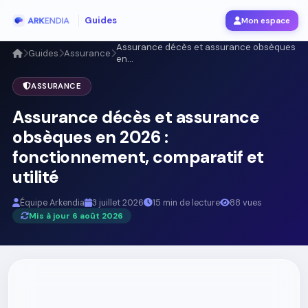
Guides
Mon espace
Assurance décès et assurance obsèques
Guides
Assurance
en...
ASSURANCE
Assurance décès et assurance
obsèques en 2026 :
fonctionnement, comparatif et
utilité
Équipe Arkendia
3 juillet 2026
15 min de lecture
88 vues
Mis à jour 6 août 2026