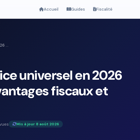
Accueil
Guides
Fiscalité
6 ...
ce universel en 2026
vantages fiscaux et
 vues
Mis à jour 8 août 2026