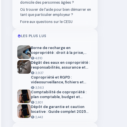
domicile des personnes âgées ?
Où trouver de l'aide pour bien démarrer en
tant que particulier employeur ?
Foire aux questions sur le CESU
LES PLUS LUS
Borne de recharge en
copropriété : droit à la prise,
installation et aides en 2026
4,810
Dégât des eaux en copropriété :
responsabilités, assurance et
démarches
3,937
Copropriété et RGPD :
videosurveillance, fichiers et
donnees personnelles
3,563
Comptabilité de copropriété :
plan comptable, budget et
trésorerie 2026
2,801
Dépôt de garantie et caution
locative : Guide complet 2025
pour locataires et propriétaires
2,443